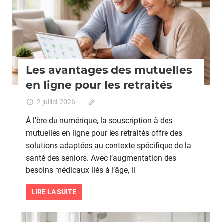
Les avantages des mutuelles
en ligne pour les retraités
2 juillet 2026
Commentaires fermés
sur
Les
À l’ère du numérique, la souscription à des
avantages
mutuelles en ligne pour les retraités offre des
des
solutions adaptées au contexte spécifique de la
mutuelles
en
santé des seniors. Avec l’augmentation des
ligne
besoins médicaux liés à l’âge, il
pour
les
LIRE LA SUITE
retraités