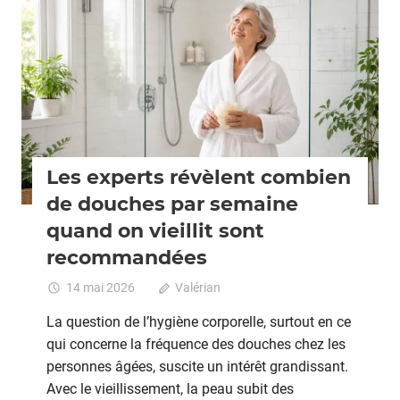
Seniors
Les experts révèlent combien
de douches par semaine
quand on vieillit sont
recommandées
14 mai 2026
Valérian
Commentaires fermés
sur
Les
La question de l’hygiène corporelle, surtout en ce
expert
qui concerne la fréquence des douches chez les
révèle
personnes âgées, suscite un intérêt grandissant.
combi
de
Avec le vieillissement, la peau subit des