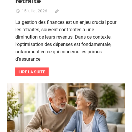
retraité
15 juillet 2026
Commentaires fermés
sur
Étude
La gestion des finances est un enjeu crucial pour
de
les retraités, souvent confrontés à une
cas
diminution de leurs revenus. Dans ce contexte,
:
économiser
l’optimisation des dépenses est fondamentale,
sur
notamment en ce qui concerne les primes
son
d’assurance.
assurance
en
LIRE LA SUITE
tant
que
retraité
Seniors