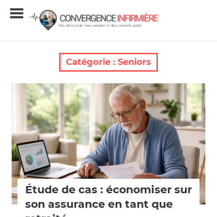
Skip
Conver
to
content
Infirmiè
Infos
et
conseils
Catégorie :
Seniors
santé
Seniors
Étude de cas : économiser sur
son assurance en tant que