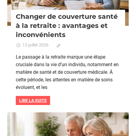
Changer de couverture santé
à la retraite : avantages et
inconvénients
12 juillet 2026
Commentaires fermés
sur
Changer
Le passage à la retraite marque une étape
de
cruciale dans la vie d’un individu, notamment en
couverture
matière de santé et de couverture médicale. À
santé
à
cette période, les attentes en matière de soins
la
évoluent, et les
retraite
:
LIRE LA SUITE
avantages
et
inconvénient
Seniors