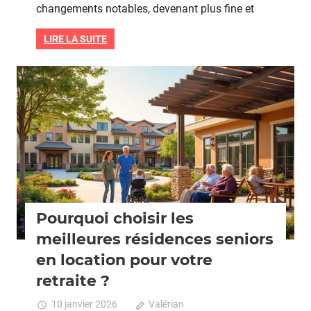
douch
changements notables, devenant plus fine et
par
semai
LIRE LA SUITE
quand
on
vieillit
Seniors
sont
recom
Pourquoi choisir les
meilleures résidences seniors
en location pour votre
retraite ?
10 janvier 2026
Valérian
Commentaires