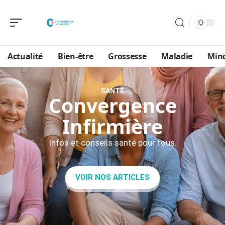
Actualité
Bien-être
Grossesse
Maladie
Min
SANTÉ
Convergence
Infirmière
Infos et conseils santé pour tous.
VOIR NOS ARTICLES