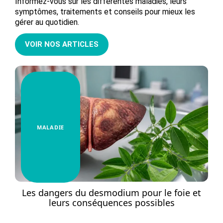
Informez-vous sur les différentes maladies, leurs
symptômes, traitements et conseils pour mieux les
gérer au quotidien.
VOIR NOS ARTICLES
MALADIE
Les dangers du desmodium pour le foie et
En
leurs conséquences possibles