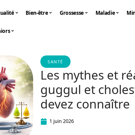
ualité
Bien-être
Grossesse
Maladie
Mi
iors
SANTÉ
Les mythes et réa
guggul et choles
devez connaître
1 juin 2026