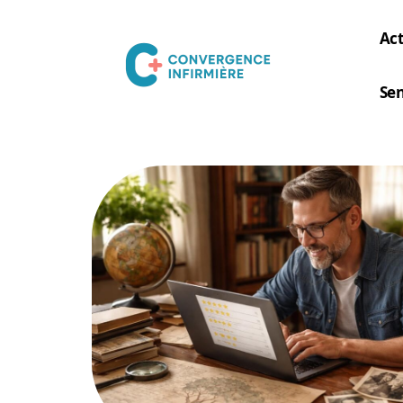
Act
Sen