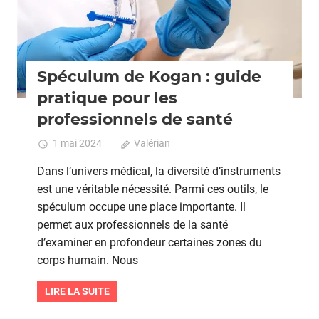
Spéculum de Kogan : guide
pratique pour les
professionnels de santé
1 mai 2024
Valérian
Commentaires fermés
sur
Spécul
Dans l’univers médical, la diversité d’instruments
de
est une véritable nécessité. Parmi ces outils, le
Kogan
spéculum occupe une place importante. Il
:
guide
permet aux professionnels de la santé
pratiqu
d’examiner en profondeur certaines zones du
pour
corps humain. Nous
les
profess
LIRE LA SUITE
de
santé