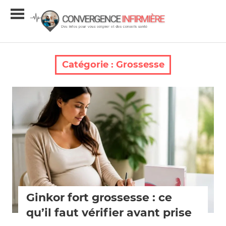
Skip
Conver
to
content
Infirmiè
Infos
et
conseils
Catégorie :
Grossesse
santé
Grossesse
Ginkor fort grossesse : ce
qu’il faut vérifier avant prise