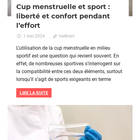
Cup menstruelle et sport :
liberté et confort pendant
l’effort
1 mai 2024
Valérian
Commentaires fermés
sur
Cup
L’utilisation de la cup menstruelle en milieu
menstru
sportif est une question qui revient souvent. En
et
effet, de nombreuses sportives s’interrogent sur
sport
:
la compatibilité entre ces deux éléments, surtout
liberté
lorsqu’il s’agit de sports exigeants en terme
et
confort
LIRE LA SUITE
pendan
l’effort
Grossesse