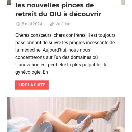
les nouvelles pinces de
retrait du DIU à découvrir
5 mai 2024
Valérian
Commentaires fermés
sur
Innovat
Chères consœurs, chers confrères, Il est toujours
en
passionnant de suivre les progrès incessants de
gynécol
la médecine. Aujourd’hui, nous nous
:
les
concentrerons sur l’un des domaines où
nouvell
l’innovation est peut-être la plus palpable : la
pinces
gynécologie. En
de
retrait
LIRE LA SUITE
du
DIU
à
Grossesse
découvr