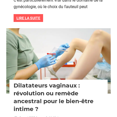
C’est particulièrement vrai dans le domaine de la
manuel
gynécologie, où le choix du fauteuil peut
:
quelles
LIRE LA SUITE
différen
pour
les
Grossesse
praticie
?
Dilatateurs vaginaux :
révolution ou remède
ancestral pour le bien-être
intime ?