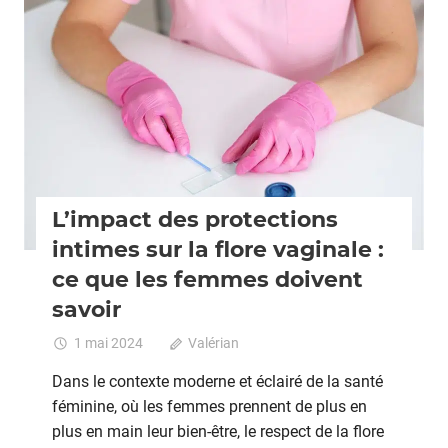
Grossesse
L’impact des protections
intimes sur la flore vaginale :
ce que les femmes doivent
savoir
1 mai 2024
Valérian
Commentaires fermés
sur
L’impac
Dans le contexte moderne et éclairé de la santé
des
féminine, où les femmes prennent de plus en
protect
plus en main leur bien-être, le respect de la flore
intimes