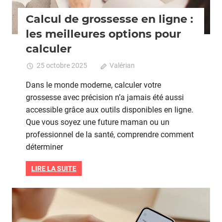
Calcul de grossesse en ligne :
les meilleures options pour
calculer
25 octobre 2025
Valérian
Commentaires
fermés
sur
Dans le monde moderne, calculer votre
Calcul
grossesse avec précision n’a jamais été aussi
de
accessible grâce aux outils disponibles en ligne.
grossesse
en
Que vous soyez une future maman ou un
ligne
professionnel de la santé, comprendre comment
:
déterminer
les
meilleures
LIRE LA SUITE
options
pour
calculer
Grossesse