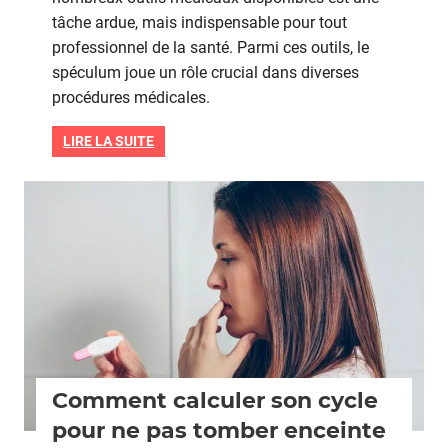
tâche ardue, mais indispensable pour tout
:
les
professionnel de la santé. Parmi ces outils, le
différents
spéculum joue un rôle crucial dans diverses
types
procédures médicales.
de
spéculums
LIRE LA SUITE
chirurgicaux
Grossesse
Comment calculer son cycle
pour ne pas tomber enceinte