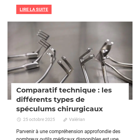
inflammatoires
pour
LIRE LA SUITE
les
douleurs
des
Grossesse
règles
Comparatif technique : les
différents types de
spéculums chirurgicaux
25 octobre 2025
Valérian
Commentaires
fermés
sur
Parvenir à une compréhension approfondie des
Comparatif
nombreux outils médicaux disponibles est une
technique