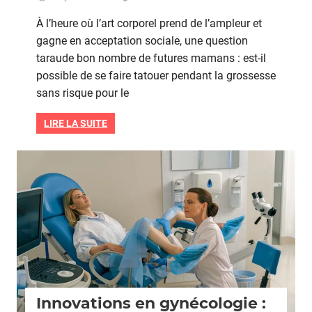
Un
À l’heure où l’art corporel prend de l’ampleur et
tatoua
gagne en acceptation sociale, une question
penda
taraude bon nombre de futures mamans : est-il
la
grosse
possible de se faire tatouer pendant la grossesse
:
sans risque pour le
ses
effets
LIRE LA SUITE
sur
la
santé
Grossesse
du
bébé
Innovations en gynécologie :