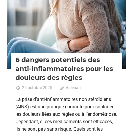
période
Grossesse
d’ovulation
6 dangers potentiels des
anti-inflammatoires pour les
douleurs des règles
25 octobre 2025
Valérian
Commentaires
fermés
sur
La prise d’anti-inflammatoires non stéroïdiens
6
(AINS) est une pratique courante pour soulager
dangers
les douleurs liées aux règles ou à l’endométriose.
potentiels
des
Cependant, si ces médicaments sont efficaces,
anti-
ils ne sont pas sans risque. Quels sont les