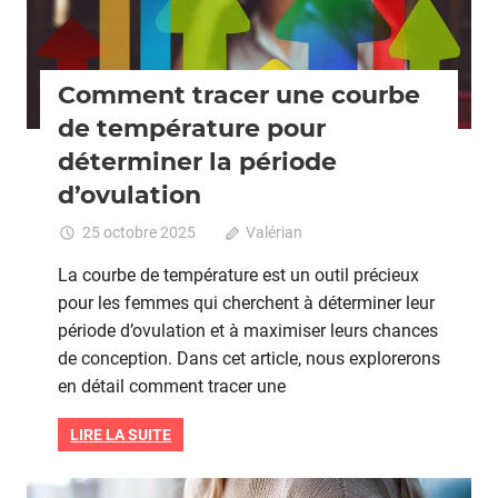
Comment tracer une courbe
de température pour
déterminer la période
d’ovulation
25 octobre 2025
Valérian
Commentaires
fermés
sur
La courbe de température est un outil précieux
Comment
pour les femmes qui cherchent à déterminer leur
tracer
période d’ovulation et à maximiser leurs chances
une
courbe
de conception. Dans cet article, nous explorerons
de
en détail comment tracer une
température
pour
LIRE LA SUITE
déterminer
la