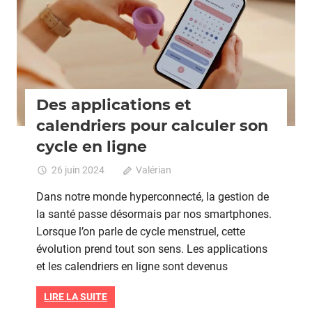
Des applications et
calendriers pour calculer son
cycle en ligne
26 juin 2024
Valérian
Commentaires fermés
sur
Des
Dans notre monde hyperconnecté, la gestion de
applic
la santé passe désormais par nos smartphones.
et
Lorsque l’on parle de cycle menstruel, cette
calendr
pour
évolution prend tout son sens. Les applications
calcule
et les calendriers en ligne sont devenus
son
cycle
LIRE LA SUITE
en