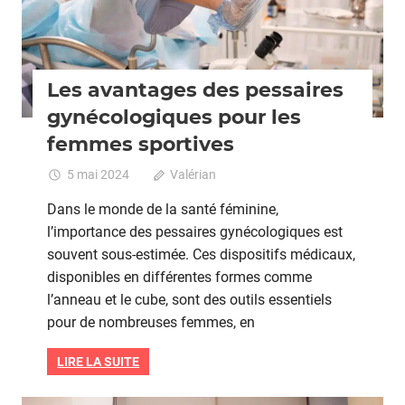
Les avantages des pessaires
gynécologiques pour les
femmes sportives
5 mai 2024
Valérian
Commentaires fermés
sur
Les
Dans le monde de la santé féminine,
avanta
l’importance des pessaires gynécologiques est
des
souvent sous-estimée. Ces dispositifs médicaux,
pessair
gynécol
disponibles en différentes formes comme
pour
l’anneau et le cube, sont des outils essentiels
les
pour de nombreuses femmes, en
femmes
sportive
LIRE LA SUITE