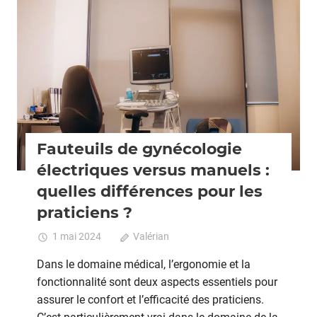
Grossesse
Fauteuils de gynécologie
électriques versus manuels :
quelles différences pour les
praticiens ?
1 mai 2024
Valérian
Commentaires fermés
sur
Fauteuil
Dans le domaine médical, l’ergonomie et la
de
fonctionnalité sont deux aspects essentiels pour
gynécol
assurer le confort et l’efficacité des praticiens.
électriq
versus