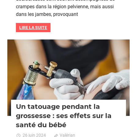
mal
crampes dans la région pelvienne, mais aussi
aux
dans les jambes, provoquant
jambe
penda
LIRE LA SUITE
les
règles
Grossesse
Un tatouage pendant la
grossesse : ses effets sur la
santé du bébé
26 juin 2024
Valérian
Commentaires fermés
sur