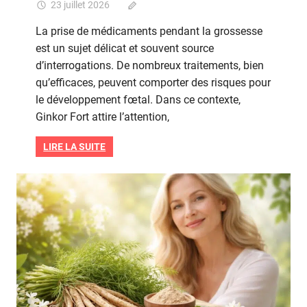
23 juillet 2026
Commentaires fermés
sur
Ginkor
La prise de médicaments pendant la grossesse
fort
est un sujet délicat et souvent source
grossesse
d’interrogations. De nombreux traitements, bien
:
ce
qu’efficaces, peuvent comporter des risques pour
qu’il
le développement fœtal. Dans ce contexte,
faut
Ginkor Fort attire l’attention,
vérifier
avant
LIRE LA SUITE
prise
Grossesse