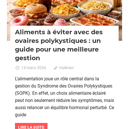
santé
Aliments à éviter avec des
ovaires polykystiques : un
guide pour une meilleure
gestion
14 mars 2026
Valérian
Commentaires
fermés
sur
L’alimentation joue un rôle central dans la
Aliments
gestion du Syndrome des Ovaires Polykystiques
à
(SOPK). En effet, un choix alimentaire éclairé
éviter
avec
peut non seulement réduire les symptômes, mais
des
aussi relancer un équilibre hormonal perturbé. Ce
ovaires
guide
polykystiques
:
LIRE LA SUITE