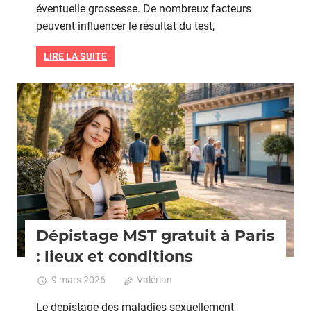
test
éventuelle grossesse. De nombreux facteurs
de
peuvent influencer le résultat du test,
grossesse
:
LIRE LA SUITE
matin
ou
soir,
Grossesse
que
choisir
Dépistage MST gratuit à Paris
: lieux et conditions
9 mars 2026
Valérian
Commentaires fermés
sur
Dépist
Le dépistage des maladies sexuellement
MST