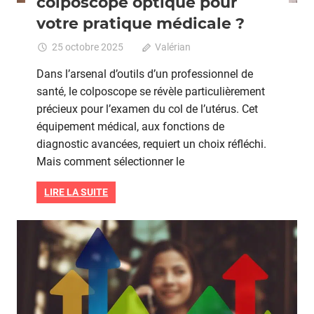
colposcope optique pour
votre pratique médicale ?
25 octobre 2025
Valérian
Commentaires
fermés
sur
Dans l’arsenal d’outils d’un professionnel de
Comment
santé, le colposcope se révèle particulièrement
choisir
précieux pour l’examen du col de l’utérus. Cet
le
bon
équipement médical, aux fonctions de
colposcope
diagnostic avancées, requiert un choix réfléchi.
optique
Mais comment sélectionner le
pour
votre
LIRE LA SUITE
pratique
médicale
?
Grossesse