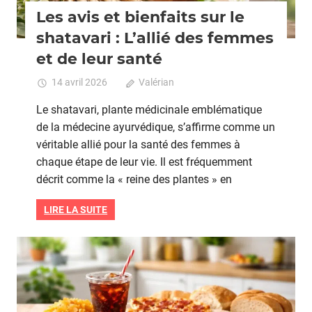
Les avis et bienfaits sur le
shatavari : L’allié des femmes
et de leur santé
14 avril 2026
Valérian
Commentaires fermés
sur
Les
Le shatavari, plante médicinale emblématique
avis
de la médecine ayurvédique, s’affirme comme un
et
véritable allié pour la santé des femmes à
bienfa
sur
chaque étape de leur vie. Il est fréquemment
le
décrit comme la « reine des plantes » en
shatav
:
LIRE LA SUITE
L’allié
des
femm
Grossesse
et
de
leur