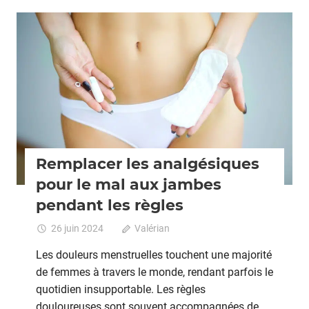
ligne
Grossesse
Remplacer les analgésiques
pour le mal aux jambes
pendant les règles
26 juin 2024
Valérian
Commentaires fermés
sur
Rempl
Les douleurs menstruelles touchent une majorité
les
de femmes à travers le monde, rendant parfois le
analgé
quotidien insupportable. Les règles
pour
le
douloureuses sont souvent accompagnées de