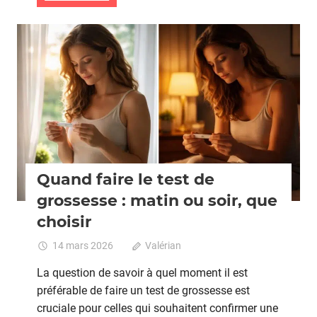
un
guide
pour
Grossesse
une
meilleure
gestion
Quand faire le test de
grossesse : matin ou soir, que
choisir
14 mars 2026
Valérian
Commentaires
fermés
sur
La question de savoir à quel moment il est
Quand
préférable de faire un test de grossesse est
faire
cruciale pour celles qui souhaitent confirmer une
le