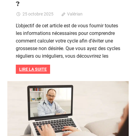
?
25 octobre 2025
Valérian
Commentaires
fermés
sur
L’objectif de cet article est de vous fournir toutes
Comment
les informations nécessaires pour comprendre
calculer
comment calculer votre cycle afin d’éviter une
son
cycle
grossesse non désirée. Que vous ayez des cycles
pour
réguliers ou irréguliers, vous découvrirez les
ne
pas
LIRE LA SUITE
tomber
enceinte
?
Grossesse