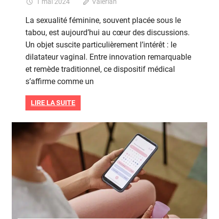
1 mai 2024
Valérian
Commentaires fermés
sur
Dilatate
La sexualité féminine, souvent placée sous le
vaginau
tabou, est aujourd’hui au cœur des discussions.
:
Un objet suscite particulièrement l’intérêt : le
révoluti
ou
dilatateur vaginal. Entre innovation remarquable
remède
et remède traditionnel, ce dispositif médical
ancestr
s’affirme comme un
pour
le
LIRE LA SUITE
bien-
être
intime
Grossesse
?