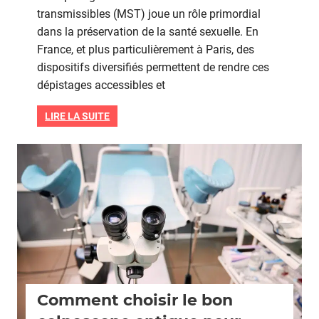
transmissibles (MST) joue un rôle primordial
gratui
dans la préservation de la santé sexuelle. En
à
Paris
France, et plus particulièrement à Paris, des
:
dispositifs diversifiés permettent de rendre ces
lieux
dépistages accessibles et
et
condit
LIRE LA SUITE
Grossesse
Comment choisir le bon