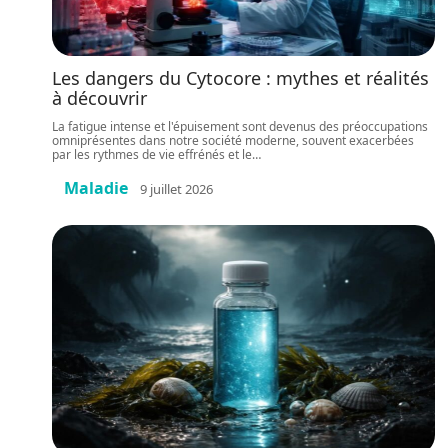
Les dangers du Cytocore : mythes et réalités
à découvrir
La fatigue intense et l'épuisement sont devenus des préoccupations
omniprésentes dans notre société moderne, souvent exacerbées
par les rythmes de vie effrénés et le
…
Maladie
9 juillet 2026