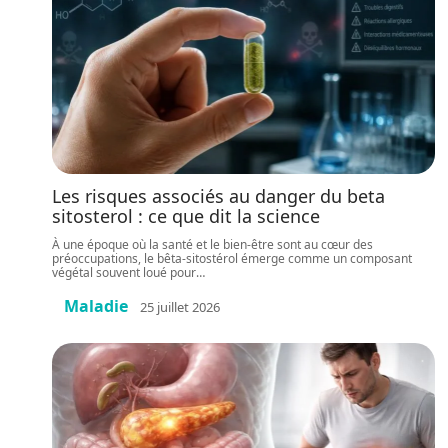
Les risques associés au danger du beta
sitosterol : ce que dit la science
À une époque où la santé et le bien-être sont au cœur des
préoccupations, le bêta-sitostérol émerge comme un composant
végétal souvent loué pour
…
Maladie
25 juillet 2026