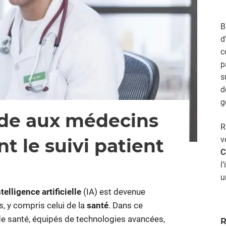
B
d
c
p
s
d
g
aide aux médecins
R
t le suivi patient
v
C
l
s fermés
sur
u
5
logiciels
ntelligence artificielle
(IA) est devenue
IA
 y compris celui de la
santé
. Dans ce
d’aide
e santé, équipés de technologies avancées,
aux