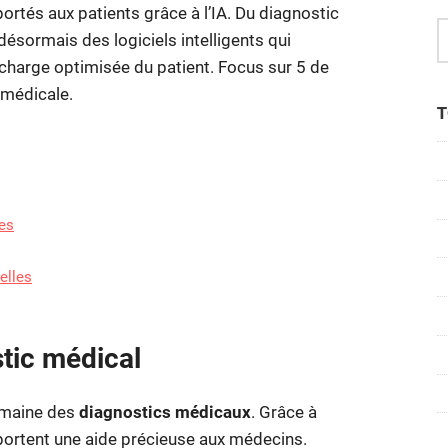
rtés aux patients grâce à l’IA. Du diagnostic
médecins
qui
ésormais des logiciels intelligents qui
révolutionnent
 charge optimisée du patient. Focus sur 5 de
le
e médicale.
suivi
T
patient
les
elles
stic médical
domaine des
diagnostics médicaux
. Grâce à
portent une aide précieuse aux médecins.