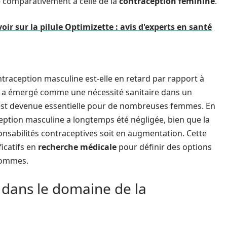
 comparativement à celle de la
contraception féminine
.
ir sur la pilule Optimizette : avis d'experts en santé
ntraception masculine est-elle en retard par rapport à
e a émergé comme une nécessité sanitaire dans un
ité est devenue essentielle pour de nombreuses femmes. En
eption masculine a longtemps été négligée, bien que la
sabilités contraceptives soit en augmentation. Cette
icatifs en
recherche médicale
pour définir des options
hommes.
 dans le domaine de la