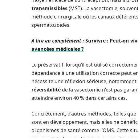
moyen efficace de contraception, mais il pro
transmissibles
(MST). La vasectomie, souvent
méthode chirurgicale où les canaux déférents
spermatozoïdes.
A lire en complément :
Survivre : Peut-on v
avancées médicales ?
Le préservatif, lorsqu’il est utilisé correcteme
dépendance à une utilisation correcte peut en
nécessite une réflexion sérieuse, notamment en
réversibilité
de la vasectomie n’est pas garantie
atteindre environ 40 % dans certains cas.
Concrètement, d’autres méthodes, telles que 
sont en développement, mais elles ne bénéfici
organismes de santé comme l’OMS. Cette situa