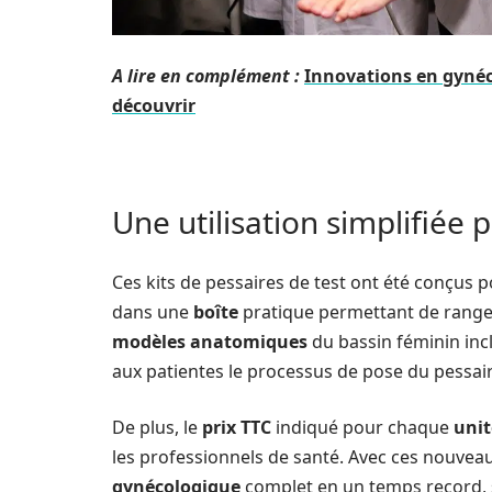
A lire en complément :
Innovations en gynéco
découvrir
Une utilisation simplifiée
Ces kits de pessaires de test ont été conçus po
dans une
boîte
pratique permettant de ranger 
modèles anatomiques
du bassin féminin incl
aux patientes le processus de pose du pessair
De plus, le
prix TTC
indiqué pour chaque
unit
les professionnels de santé. Avec ces nouveaux
gynécologique
complet en un temps record, 