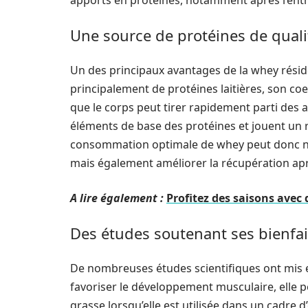
apports en protéines, notamment après l’ent
Une source de protéines de quali
Un des principaux avantages de la whey rési
principalement de protéines laitières, son coef
que le corps peut tirer rapidement parti des a
éléments de base des protéines et jouent un r
consommation optimale de whey peut donc no
mais également améliorer la récupération apr
A lire également :
Profitez des saisons avec 
Des études soutenant ses bienfai
De nombreuses études scientifiques ont mis en
favoriser le développement musculaire, elle 
grasse lorsqu’elle est utilisée dans un cadre 