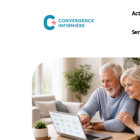
Act
Sen