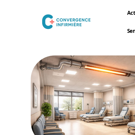
Act
Sen