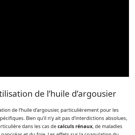
tilisation de l’huile d’argousier
sation de l’huile d’argousier, particulièrement pour les
ifiques. Bien qu’il n’y ait pas d’interdictions absolues,
ticulière dans les cas de
calculs rénaux
, de maladies
u pancréas et du foie. Les effets sur la coagulation du