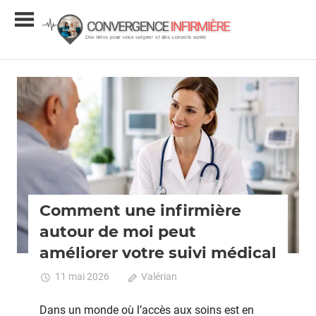
Skip
Conver
to
content
Infirmiè
Infos
et
conseils
Actualité
santé
Comment une infirmière
autour de moi peut
améliorer votre suivi médical
11 mai 2026
Valérian
Commentaires
fermés
sur
Comment
Dans un monde où l’accès aux soins est en