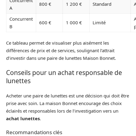
Concurrent
800 €
1 200 €
Standard
A
Concurrent
A
600 €
1 000 €
Limité
B
p
Ce tableau permet de visualiser plus aisément les
différences de prix et de services, soulignant l’attrait
d’investir dans une paire de lunettes Maison Bonnet.
Conseils pour un achat responsable de
lunettes
Acheter une paire de lunettes est une décision qui doit être
prise avec soin. La maison Bonnet encourage des choix
éclairés et responsables lors de l’investigation vers un
achat lunettes
.
Recommandations clés