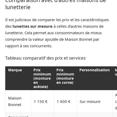
lunetterie
Il est judicieux de comparer les prix et les caractéristiques
des
lunettes sur mesure
à celles d’autres maisons de
lunetterie. Cela permet aux consommateurs de mieux
comprendre la valeur ajoutée de Maison Bonnet par
rapport à ses concurrents.
Tableau comparatif des prix et services
Marque
Prix
Prix
Personnalisation
M
minimum
minimum
u
(monture
(monture
en
en corne)
acétate)
A
Maison
1 150 €
1 600 €
Sur mesure
Bonnet
é