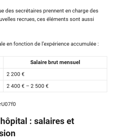
ue des secrétaires prennent en charge des
uvelles recrues, ces éléments sont aussi
riale en fonction de l’expérience accumulée :
Salaire brut mensuel
2 200 €
2 400 € – 2 500 €
rU07f0
ôpital : salaires et
ssion