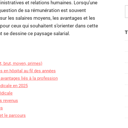
en
nistratives et relations humaines. Lorsqu’une
hôpital
 question de sa rémunération est souvent
:
 sur les salaires moyens, les avantages et les
quel
est
pour ceux qui souhaitent s’orienter dans cette
le
T
 se dessine ce paysage salarial.
salaire
moyen
en
début
de
t, brut, moyen, primes)
carrière
s en hôpital au fil des années
?
 avantages liés à la profession
édicale en 2025
édicale
rs revenus
es
et le parcours