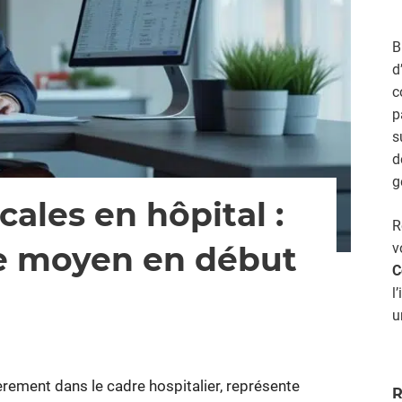
B
d
c
p
s
d
g
ales en hôpital :
R
ire moyen en début
v
C
l
u
 fermés
sur
Secrétaires
médicales
èrement dans le cadre hospitalier, représente