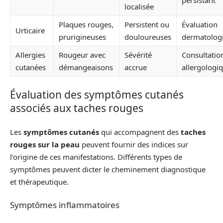
persistant
localisée
Plaques rouges,
Persistent ou
Évaluation
Urticaire
prurigineuses
douloureuses
dermatolog
Allergies
Rougeur avec
Sévérité
Consultatio
cutanées
démangeaisons
accrue
allergologi
Évaluation des symptômes cutanés
associés aux taches rouges
Les
symptômes cutanés
qui accompagnent des
taches
rouges sur la peau
peuvent fournir des indices sur
l’origine de ces manifestations. Différents types de
symptômes peuvent dicter le cheminement diagnostique
et thérapeutique.
Symptômes inflammatoires