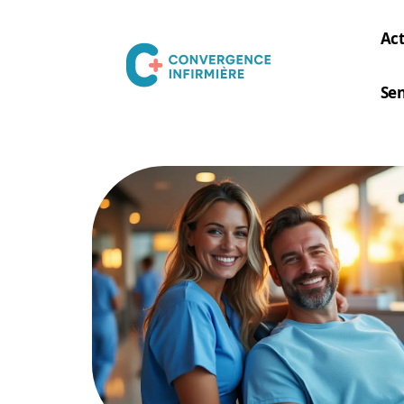
Act
Sen