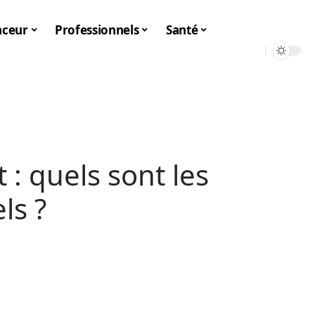
nceur
Professionnels
Santé
t : quels sont les
ls ?