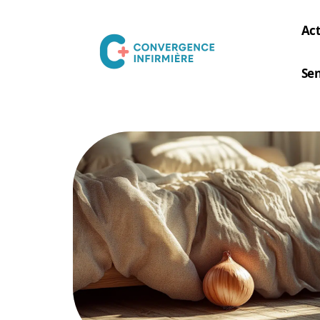
Act
Sen