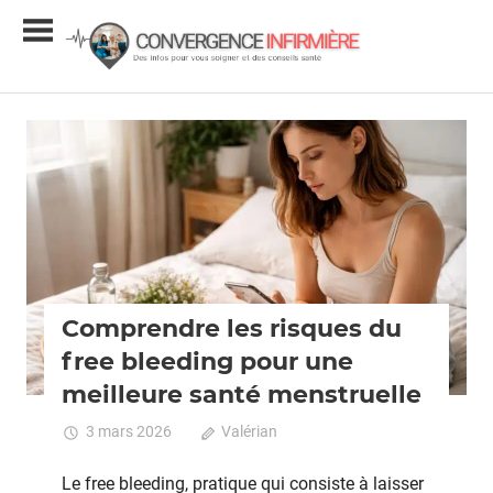
Skip
Conver
to
content
Infirmiè
Infos
et
conseils
Santé
santé
Comprendre les risques du
free bleeding pour une
meilleure santé menstruelle
3 mars 2026
Valérian
Commentaires
fermés
sur
Comprendre
Le free bleeding, pratique qui consiste à laisser