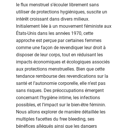
les
le flux menstruel s’écouler librement sans
risques
utiliser de protections hygiéniques, suscite un
du
intérêt croissant dans divers milieux.
free
Initialement liée à un mouvement féministe aux
bleeding
États-Unis dans les années 1970, cette
pour
approche est perçue par certaines femmes
une
meilleure
comme une façon de revendiquer leur droit à
santé
disposer de leur corps, tout en réduisant les
menstruelle
impacts économiques et écologiques associés
aux protections menstruelles. Bien que cette
tendance rembourse des revendications sur la
santé et l’autonomie corporelle, elle n’est pas
sans risques. Des préoccupations émergent
concernant l’hygiène intime, les infections
possibles, et l’impact sur le bien-être féminin.
Nous allons explorer de manière détaillée les
multiples facettes du free bleeding, ses
bénéfices allégués ainsi que les dangers